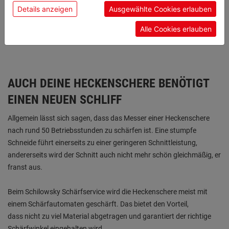
anzeigen" findest du alle Infos zu den
Der Preis für den Schliff deines Sägeblattes richtet sich nach vielen
Details anzeigen
Ausgewählte Cookies erlauben
unterschiedlichen Cookies, unter "Cookies
Kriterien – am besten du kommst in den Schilowsky Betrieb deiner
Alle Cookies erlauben
Konfigurieren" kannst du auswählen, welche Cookies
Wahl und erkundigst dich vor Ort über die Möglichkeiten.
du zulassen möchtest und welche nicht.
Weitere Informationen findest du in unserer
Datenschutzerklärung
.
AUCH DEINE HECKENSCHERE BENÖTIGT
EINEN NEUEN SCHLIFF
Allgemein lässt sich sagen, dass das Messer einer Heckenschere
nach rund 50 Betriebsstunden zu schärfen ist. Eine stumpfe
Schneide führt einerseits zu einer geringeren Schnittleistung,
andererseits wird der Schnitt auch nicht mehr schön gleichmäßig, er
franst aus.
Beim Schilowsky Schärfservice wird die Heckenschere meist mit
einem Schärfautomaten geschärft. Das bietet den Vorteil,
dass nicht zu viel Material abgetragen und garantiert der richtige
Schärfwinkel eingehalten wird.