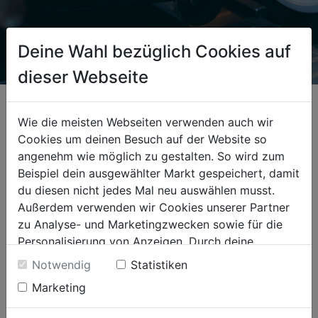
Deine Wahl bezüglich Cookies auf
dieser Webseite
Mit dem Schärfen eines Kreissägeblattes sollte nicht zu lange
zugewartet werden. Denn sind die Zähne bereits zu stumpf, steigt
Wie die meisten Webseiten verwenden auch wir
die Gefahr einer Beschädigung derselben. Ein Schärfintervall kann
Cookies um deinen Besuch auf der Website so
bei einem Kreissägeblatt kaum definiert werden, da die
angenehm wie möglich zu gestalten. So wird zum
Notwendigkeit des Schärfens von vielen Faktoren abhängt,
Beispiel dein ausgewählter Markt gespeichert, damit
insbesondere von der Qualität des verwendeten Materials und den
du diesen nicht jedes Mal neu auswählen musst.
Einsatzbedingungen.
Außerdem verwenden wir Cookies unserer Partner
zu Analyse- und Marketingzwecken sowie für die
Personalisierung von Anzeigen. Durch deine
Auch wenn ein Sägeblatt durchaus selbst geschliffen werden kann,
Einwilligung werden die Daten von Drittanbieter,
kommt man mit den im Handel erhältlichen, oft sehr hochwertigen
Notwendig
Statistiken
unter anderem auch in den USA, verarbeitet.
Vorrichtungen, trotzdem nicht annähernd an die Qualität eines
Marketing
Durch Klick auf "Alle Cookies erlauben" stimmst du
professionellen Sägeblattschliffs heran.
der Verwendung aller Cookies zu. Unter "Details