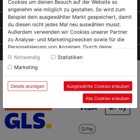
Cookies um deinen Besuch auf der Website so
SCHILOWSKY SERVICE
angenehm wie möglich zu gestalten. So wird zum
Beispiel dein ausgewählter Markt gespeichert, damit
PRODUKTE
du diesen nicht jedes Mal neu auswählen musst.
Außerdem verwenden wir Cookies unserer Partner
RAT & TAT
zu Analyse- und Marketingzwecken sowie für die
Personalisierung von Anzeigen. Durch deine
SCHILOWSKY
Einwilligung werden die Daten von Drittanbieter,
Notwendig
Statistiken
unter anderem auch in den USA, verarbeitet.
Marketing
Durch Klick auf "Alle Cookies erlauben" stimmst du
VERSANDARTEN
ZAHLUNGSARTEN
der Verwendung aller Cookies zu. Unter "Details
anzeigen" findest du alle Infos zu den
Details anzeigen
Ausgewählte Cookies erlauben
unterschiedlichen Cookies, unter "Cookies
Alle Cookies erlauben
Konfigurieren" kannst du auswählen, welche Cookies
du zulassen möchtest und welche nicht.
Weitere Informationen findest du in unserer
Datenschutzerklärung
.