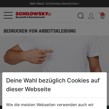
Mein Markt:
Schilowsky
,
Neunkirchen |
0
BEDRUCKEN VON ARBEITSKLEIDUNG
Deine Wahl bezüglich Cookies auf
Du willst deine Arbeitsbekleidung personalisieren? Schilowsky
beflockt, bestickt oder bedruckt deine Arbeitskleidung nach deinen
dieser Webseite
persönlichen Wünschen.
Wie die meisten Webseiten verwenden auch wir