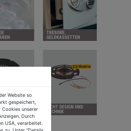
GE
TRESORE,
AREN
GELDKASSETTEN
der Website so
rkt gespeichert,
- U.
LICHT DESIGN UND
r Cookies unserer
RBEFESTIGUNG
TECHNIK
Anzeigen. Durch
en USA, verarbeitet.
s zu. Unter "Details