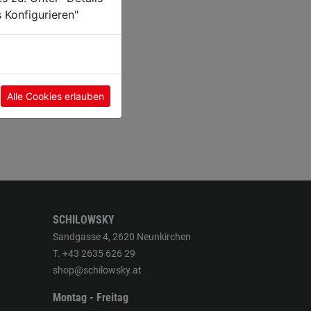
 Konfigurieren"
Alle Cookies erlauben
SCHILOWSKY
Sandgasse 4, 2620 Neunkirchen
T. +43 2635 626 29
shop@schilowsky.at
Montag - Freitag