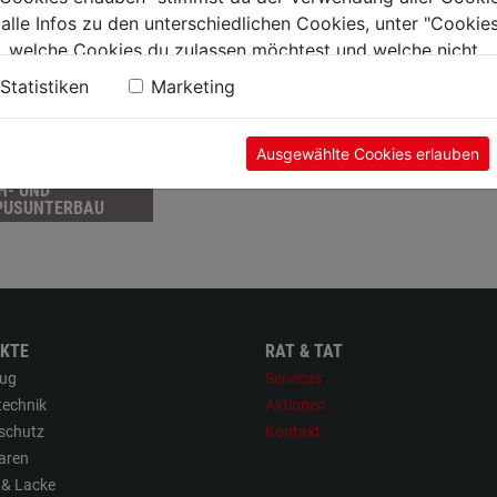
 alle Infos zu den unterschiedlichen Cookies, unter "Cookies
, welche Cookies du zulassen möchtest und welche nicht.
n findest du in unserer
Datenschutzerklärung
.
Statistiken
Marketing
Ausgewählte Cookies erlauben
H- UND
PUSUNTERBAU
KTE
RAT & TAT
ug
Services
technik
Aktionen
sschutz
Kontakt
aren
 & Lacke