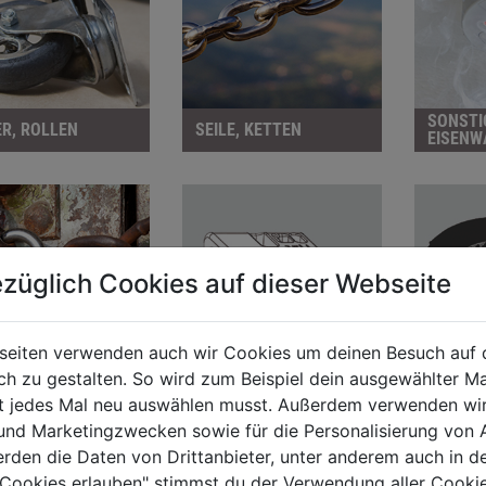
SONSTI
R, ROLLEN
SEILE, KETTEN
EISENW
züglich Cookies auf dieser Webseite
seiten verwenden auch wir Cookies um deinen Besuch auf 
 zu gestalten. So wird zum Beispiel dein ausgewählter Ma
DREH- U.
ELEKTRO
ht jedes Mal neu auswählen musst. Außerdem verwenden wi
HANGSCHLÖSSER
DREHKIPPBESCHLÄGE
SANITÄ
 und Marketingzwecken sowie für die Personalisierung von 
erden die Daten von Drittanbieter, unter anderem auch in d
e Cookies erlauben" stimmst du der Verwendung aller Cookie