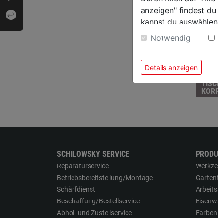
anzeigen" findest du
kannst du auswählen
Weitere Informatione
Notwendig
Details anzeigen
TISC
KOR
SCHILOWSKY SERVICE
PRODU
Reparaturservice
Werkze
Betriebsbereitstellung/Montage
Garten
Schärfdienst
Arbeit
Beschaffung/Bestellservice
Eisenw
Abhol- und Zustellservice
Farben