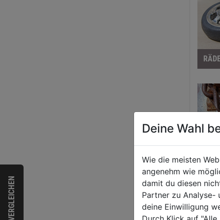
RÄDE
Deine Wahl be
Wie die meisten Web
angenehm wie möglich
VERGLEICHEN
damit du diesen nic
VOR
Partner zu Analyse-
deine Einwilligung w
Durch Klick auf "All