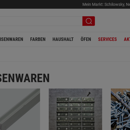
Mein Markt:
Schilowsky
,
Ne
EISENWAREN
FARBEN
HAUSHALT
ÖFEN
SERVICES
AK
SENWAREN