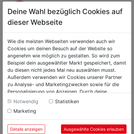
Deine Wahl bezüglich Cookies auf
Betriebsbereitstellung/Montage
dieser Webseite
Wie die meisten Webseiten verwenden auch wir
Cookies um deinen Besuch auf der Website so
Schärfdienst
angenehm wie möglich zu gestalten. So wird zum
Beispiel dein ausgewählter Markt gespeichert, damit
du diesen nicht jedes Mal neu auswählen musst.
Außerdem verwenden wir Cookies unserer Partner
zu Analyse- und Marketingzwecken sowie für die
Ersatzgeräteverleih bei Reparatur
Personalisierung von Anzeigen. Durch deine
Einwilligung werden die Daten von Drittanbieter,
Notwendig
Statistiken
unter anderem auch in den USA, verarbeitet.
Marketing
Durch Klick auf "Alle Cookies erlauben" stimmst du
Farbmischanlage
der Verwendung aller Cookies zu. Unter "Details
anzeigen" findest du alle Infos zu den
Details anzeigen
Ausgewählte Cookies erlauben