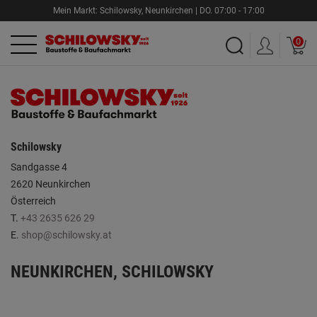
Mein Markt:
Schilowsky
,
Neunkirchen |
DO.
07:00 - 17:00
0
Schilowsky
Sandgasse 4
2620 Neunkirchen
Österreich
T.
+43 2635 626 29
E.
shop@schilowsky.at
NEUNKIRCHEN, SCHILOWSKY