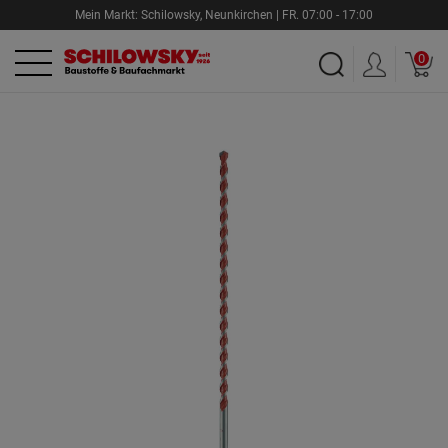
Mein Markt:
Schilowsky
,
Neunkirchen |
FR.
07:00 - 17:00
0