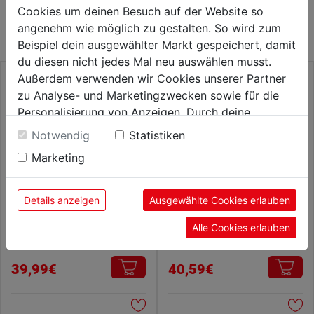
Cookies um deinen Besuch auf der Website so
KATEGORIE
angenehm wie möglich zu gestalten. So wird zum
Beispiel dein ausgewählter Markt gespeichert, damit
du diesen nicht jedes Mal neu auswählen musst.
Außerdem verwenden wir Cookies unserer Partner
zu Analyse- und Marketingzwecken sowie für die
Personalisierung von Anzeigen. Durch deine
Einwilligung werden die Daten von Drittanbieter,
Notwendig
Statistiken
unter anderem auch in den USA, verarbeitet.
Marketing
Durch Klick auf "Alle Cookies erlauben" stimmst du
der Verwendung aller Cookies zu. Unter "Details
anzeigen" findest du alle Infos zu den
Details anzeigen
Ausgewählte Cookies erlauben
unterschiedlichen Cookies, unter "Cookies
Meißel SDS-plus Hohl
Meißel SDS-plus CP Flach
Alle Cookies erlauben
Konfigurieren" kannst du auswählen, welche Cookies
250x22mm
250x20mm
du zulassen möchtest und welche nicht.
Weitere Informationen findest du in unserer
39,99€
40,59€
Datenschutzerklärung
.