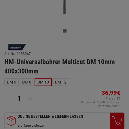
Art. Nr.: 1188067
HM-Universalbohrer Multicut DM 10mm
400x300mm
DM 6
DM 8
DM 10
DM 12
36,99€
-
+
Preis / ST
inkl. gesetzl. MwSt. 20%, zzgl.
Versandkosten.
ONLINE BESTELLEN & LIEFERN LASSEN
2-5 Tage Lieferzeit