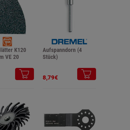
lätter K120
Aufspanndorn (4
m VE 20
Stück)
8,79€