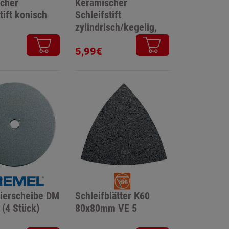
cher
Keramischer
tift konisch
Schleifstift
zylindrisch/kegelig,
DM 20mm
5,99€
lierscheibe DM
Schleifblätter K60
(4 Stück)
80x80mm VE 5