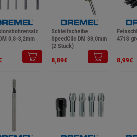
sionsbohrersatz
Schleifscheibe
Feinsch
 DM 0,8-3,2mm
SpeedClic DM 38,0mm
471S gr
(2 Stück)
€
8,89€
8,99€