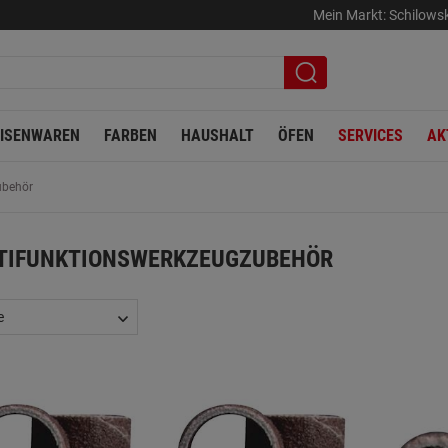
Mein Markt:
Schilows
EISENWAREN
FARBEN
HAUSHALT
ÖFEN
SERVICES
AK
ubehör
TIFUNKTIONSWERKZEUGZUBEHÖR
e