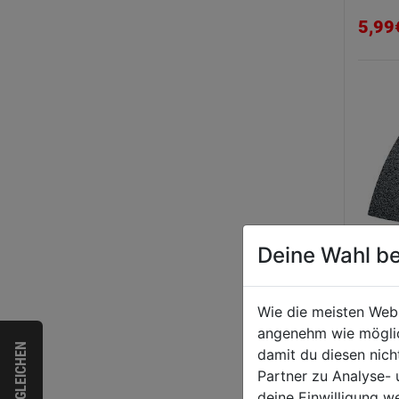
5,99
Deine Wahl be
Schle
80x8
Wie die meisten Web
angenehm wie möglich
VERGLEICHEN
damit du diesen nic
6,29
Partner zu Analyse-
deine Einwilligung w