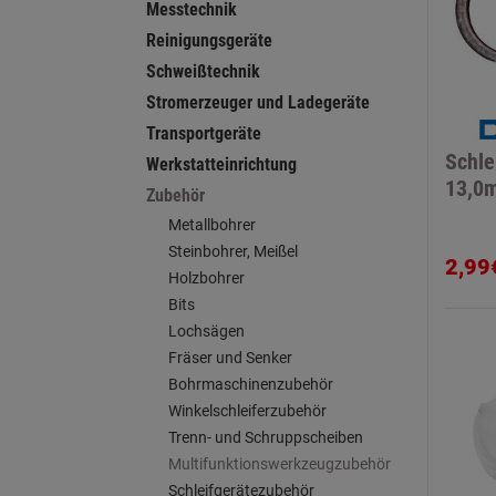
Messtechnik
Reinigungsgeräte
Schweißtechnik
Stromerzeuger und Ladegeräte
Transportgeräte
Schle
Werkstatteinrichtung
13,0
Zubehör
Metallbohrer
Steinbohrer, Meißel
2,99
Holzbohrer
Bits
Lochsägen
Fräser und Senker
Bohrmaschinenzubehör
Winkelschleiferzubehör
Trenn- und Schruppscheiben
Multifunktionswerkzeugzubehör
Schleifgerätezubehör