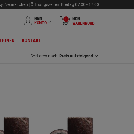
ky
,
Neunkirchen |
Öffnungszeiten:
Freitag
07:00 - 17:00
MEIN
MEIN
0
KONTO
WARENKORB
TIONEN
KONTAKT
Sortieren nach:
Preis aufsteigend