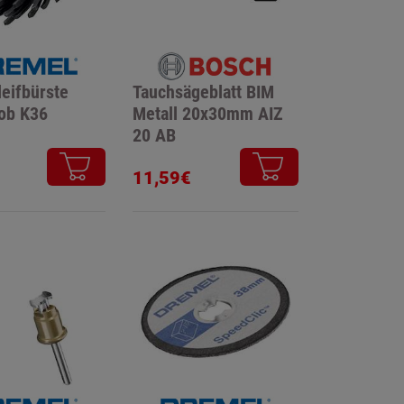
leifbürste
Tauchsägeblatt BIM
ob K36
Metall 20x30mm AIZ
20 AB
11,59€