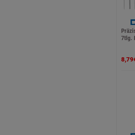
Präzi
7tlg.
8,79