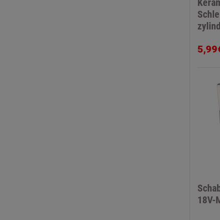
Kera
Schlei
zylin
mm
5,99
Schab
18V-