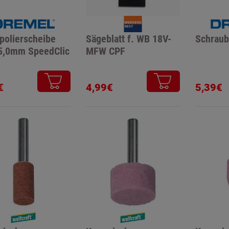
lpolierscheibe
Sägeblatt f. WB 18V-
Schraub
5,0mm SpeedClic
MFW CPF
€
4,99€
5,39€