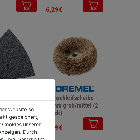
6,29€
latt K180
Feinschleifscheibe
m VE 5
25mm grob/mittel (2
der Website so
Stück)
rkt gespeichert,
r Cookies unserer
6,99€
Anzeigen. Durch
en USA, verarbeitet.