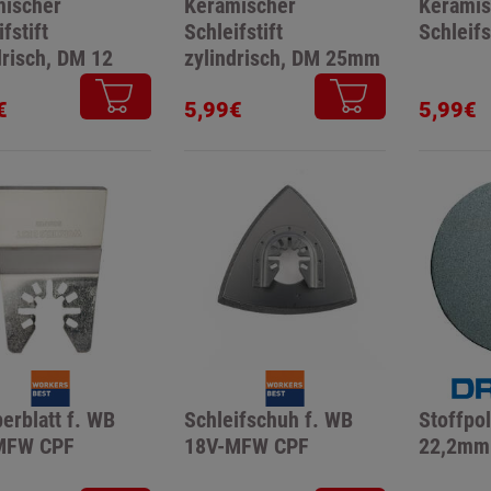
mischer
Keramischer
Keramis
fstift
Schleifstift
Schleifs
drisch, DM 12
zylindrisch, DM 25mm
€
5,99€
5,99€
erblatt f. WB
Schleifschuh f. WB
Stoffpo
MFW CPF
18V-MFW CPF
22,2mm 