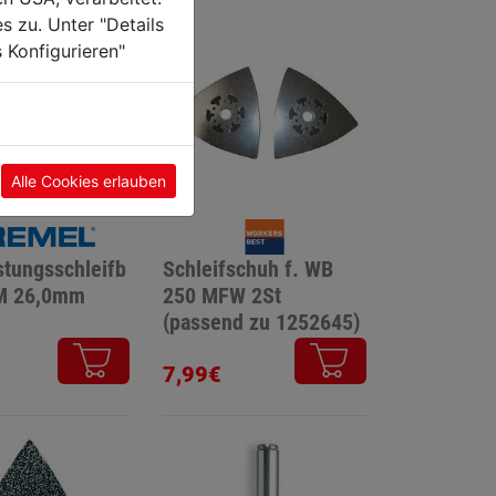
s zu. Unter "Details
 Konfigurieren"
Alle Cookies erlauben
stungsschleifb
Schleifschuh f. WB
DM 26,0mm
250 MFW 2St
(passend zu 1252645)
7,99€