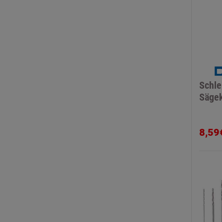
Schlei
Sägek
8,59