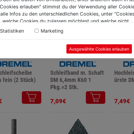
e Cookies erlauben" stimmst du der Verwendung aller Cookie
 alle Infos zu den unterschiedlichen Cookies, unter "Cookies
, welche Cookies du zulassen möchtest und welche nicht.
n findest du in unserer
Datenschutzerklärung
.
Statistiken
Marketing
Ausgewählte Cookies erlauben
chleifscheibe
Schleifband m. Schaft
Hochlei
fein (2 Stück)
DM 6,4mm K60 1
ürste 
Pkg.=2 Stk.
€
7,09€
7,49€