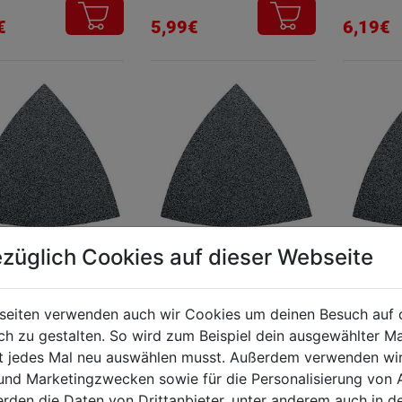
€
5,99€
6,19€
züglich Cookies auf dieser Webseite
ifblätter K120
Schleifblatt K80
Schleifb
0mm VE 5
80x80mm VE 5
80x80m
seiten verwenden auch wir Cookies um deinen Besuch auf 
 zu gestalten. So wird zum Beispiel dein ausgewählter Ma
ht jedes Mal neu auswählen musst. Außerdem verwenden wi
€
6,29€
6,29€
 und Marketingzwecken sowie für die Personalisierung von 
erden die Daten von Drittanbieter, unter anderem auch in d