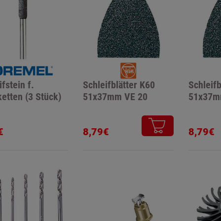
fstein f.
Schleifblätter K60
Schleifb
etten (3 Stück)
51x37mm VE 20
51x37m
€
8,79€
8,79€