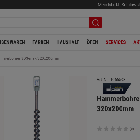
Mein Markt:
Schilows
EISENWAREN
FARBEN
HAUSHALT
ÖFEN
SERVICES
AK
mmerbohrer SDS-max 320x200mm
Art. Nr.: 1066503
Hammerbohre
320x200mm
(0)