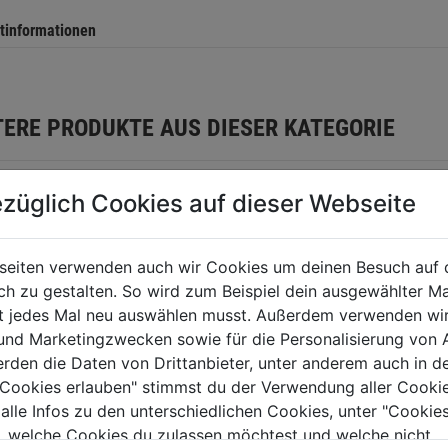
tinformationen
TERE PRODUKTE AUS DIESER KATEGORIE
züglich Cookies auf dieser Webseite
seiten verwenden auch wir Cookies um deinen Besuch auf 
 zu gestalten. So wird zum Beispiel dein ausgewählter Ma
ht jedes Mal neu auswählen musst. Außerdem verwenden wi
 und Marketingzwecken sowie für die Personalisierung von 
erden die Daten von Drittanbieter, unter anderem auch in d
e Cookies erlauben" stimmst du der Verwendung aller Cookie
 alle Infos zu den unterschiedlichen Cookies, unter "Cookies
el SDS-max CP
Hammerbohrer SDS-
Hammer
, welche Cookies du zulassen möchtest und welche nicht.
 380x50mm
plus Force X 4-
plus M