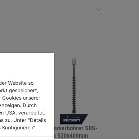
der Website so
rkt gespeichert,
r Cookies unserer
Anzeigen. Durch
en USA, verarbeitet.
s zu. Unter "Details
 Konfigurieren"
bohrer SDS-
Hammerbohrer SDS-
X4 8x115 mm
max 520x400mm