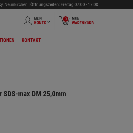
ky
,
Neunkirchen |
Öffnungszeiten:
Freitag
07:00 - 17:00
MEIN
MEIN
0
KONTO
WARENKORB
TIONEN
KONTAKT
r SDS-max DM 25,0mm