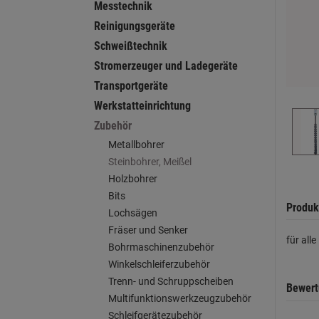
Messtechnik
Reinigungsgeräte
Schweißtechnik
Stromerzeuger und Ladegeräte
Transportgeräte
Werkstatteinrichtung
Zubehör
Metallbohrer
Steinbohrer, Meißel
Holzbohrer
Bits
Produk
Lochsägen
Fräser und Senker
für al
Bohrmaschinenzubehör
Winkelschleiferzubehör
Trenn- und Schruppscheiben
Bewer
Multifunktionswerkzeugzubehör
Schleifgerätezubehör