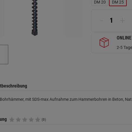
DM 20
DM 25
-
+
ONLINE
2-5 Tage
tbeschreibung
le Bohrhämmer, mit SDS-max Aufnahme zum Hammerbohren in Beton, Nat
tung
(0)