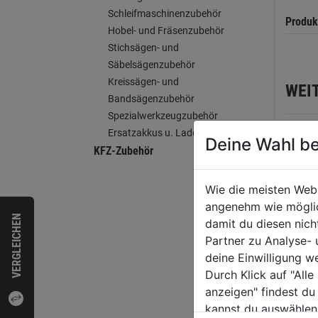
Schleifmaschinenzubehör
Produk
Hobel- und Fräsenzubehör
Stichsägen- und
Säbelsägenzubehör
Kreissägen- und
WEI
Bandsägenzubehör
Spezialwerkzeugzubehör
Ersatzakkus u. Ladegeräte
Deine Wahl be
KFZ-Zubehör
Wie die meisten Web
angenehm wie möglich
VERGLEICHEN
damit du diesen nic
Partner zu Analyse-
deine Einwilligung w
Durch Klick auf "All
anzeigen" findest du
Meiß
kannst du auswählen
Spat