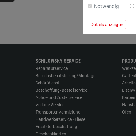
Weitere Informatione
Notwendig
91,9
Details anzeigen
SCHILOWSKY SERVICE
PRODU
Reparaturservice
Werkze
Betriebsbereitstellung/Montage
Garten
Schärfdienst
Arbeit
Beschaffung/Bestellservice
Eisenw
Abhol- und Zustellservice
Farben
Verlade-Service
Hausha
Transporter Vermietung
Öfen
Handwerkerservice - Fliese
Ersatzteilbeschaffung
Geschenkkarten