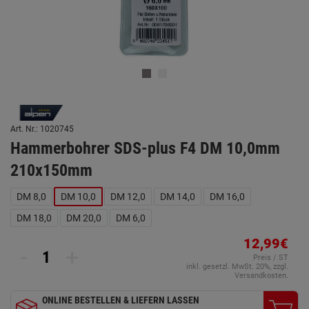
Art. Nr.: 1020745
Hammerbohrer SDS-plus F4 DM 10,0mm
210x150mm
DM 8,0
DM 10,0
DM 12,0
DM 14,0
DM 16,0
DM 18,0
DM 20,0
DM 6,0
12,99€
-
+
Preis / ST
inkl. gesetzl. MwSt. 20%, zzgl.
Versandkosten.
ONLINE BESTELLEN & LIEFERN LASSEN