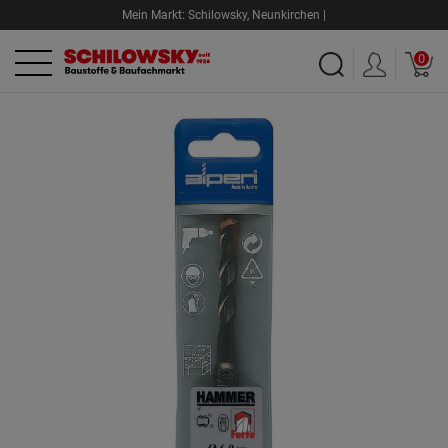
Mein Markt:
Schilowsky
,
Neunkirchen |
0