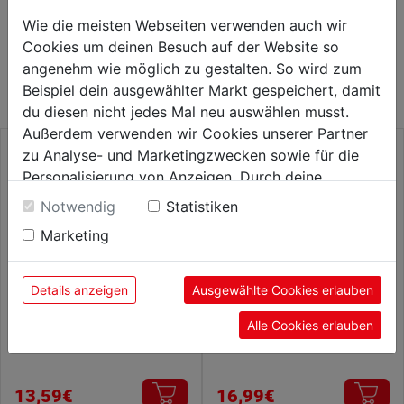
Wie die meisten Webseiten verwenden auch wir
WEITERE PRODUKTE AUS DIESER
Cookies um deinen Besuch auf der Website so
angenehm wie möglich zu gestalten. So wird zum
KATEGORIE
Beispiel dein ausgewählter Markt gespeichert, damit
du diesen nicht jedes Mal neu auswählen musst.
Außerdem verwenden wir Cookies unserer Partner
zu Analyse- und Marketingzwecken sowie für die
Personalisierung von Anzeigen. Durch deine
Einwilligung werden die Daten von Drittanbieter,
Notwendig
Statistiken
unter anderem auch in den USA, verarbeitet.
Marketing
Durch Klick auf "Alle Cookies erlauben" stimmst du
der Verwendung aller Cookies zu. Unter "Details
anzeigen" findest du alle Infos zu den
Details anzeigen
Ausgewählte Cookies erlauben
unterschiedlichen Cookies, unter "Cookies
Alle Cookies erlauben
Konfigurieren" kannst du auswählen, welche Cookies
Glasbohrer HM
Spitzmeißel SDS-plus 250mm
du zulassen möchtest und welche nicht.
Weitere Informationen findest du in unserer
Datenschutzerklärung
.
13,59€
16,99€