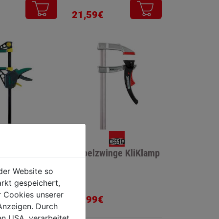
21,59€
zwinge PRO
Hebelzwinge KliKlamp
der Website so
rkt gespeichert,
r Cookies unserer
33,99€
Anzeigen. Durch
en USA, verarbeitet.