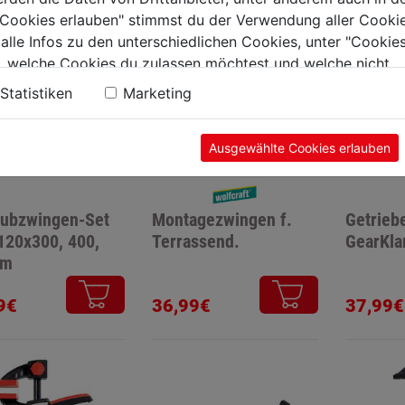
e Cookies erlauben" stimmst du der Verwendung aller Cookie
 alle Infos zu den unterschiedlichen Cookies, unter "Cookies
, welche Cookies du zulassen möchtest und welche nicht.
n findest du in unserer
Datenschutzerklärung
.
Statistiken
Marketing
Ausgewählte Cookies erlauben
aubzwingen-Set
Montagezwingen f.
Getrieb
 120x300, 400,
Terrassend.
GearKl
mm
9€
36,99€
37,99€