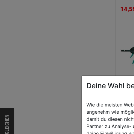
14,5
Deine Wahl be
Einh
65 1
Wie die meisten Web
Ausl
angenehm wie möglich
VERGLEICHEN
damit du diesen nic
21,9
Partner zu Analyse-
deine Einwilligung w