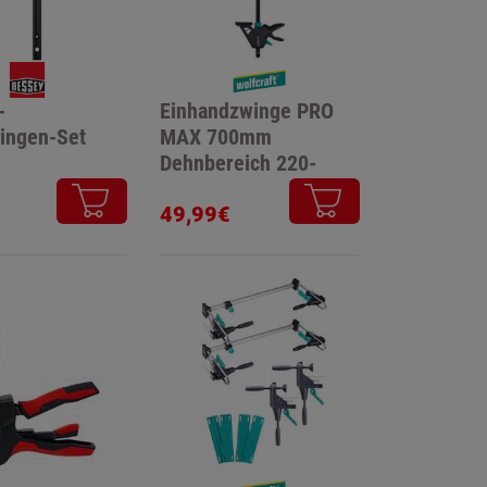
-
Einhandzwinge PRO
ingen-Set
MAX 700mm
Dehnbereich 220-
960mm
49,99€