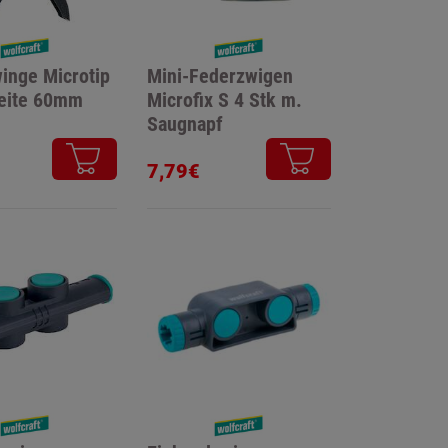
inge Microtip
Mini-Federzwigen
eite 60mm
Microfix S 4 Stk m.
Saugnapf
7,79€