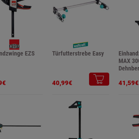
andzwinge EZS
Türfutterstrebe Easy
Einhand
MAX 3
Dehnber
560mm
9€
40,99€
41,59€