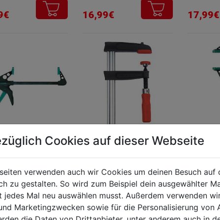
9€
16,99€
17,99€
züglich Cookies auf dieser Webseite
andzwinge PRO
Schraubzwinge Temp.
Einhand
50-320mm 65mm
seiten verwenden auch wir Cookies um deinen Besuch auf 
adung
 zu gestalten. So wird zum Beispiel dein ausgewählter Ma
ht jedes Mal neu auswählen musst. Außerdem verwenden wi
9€
25,99€
32,59€
 und Marketingzwecken sowie für die Personalisierung von 
erden die Daten von Drittanbieter, unter anderem auch in d