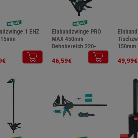
ndzwinge 1 EHZ
Einhandzwinge PRO
Einhand
915mm
MAX 450mm
Tischzw
Dehnbereich 220-
150mm
710mm
9€
46,59€
49,99€