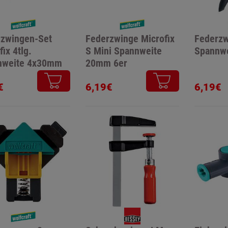
rzwingen-Set
Federzwinge Microfix
Federzw
fix 4tlg.
S Mini Spannweite
Spannw
nweite 4x30mm
20mm 6er
€
6,19€
6,19€