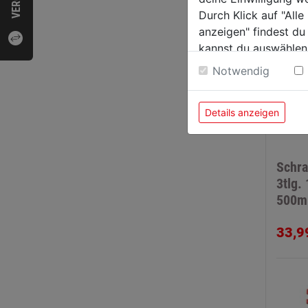
Durch Klick auf "All
anzeigen" findest du
kannst du auswählen
Weitere Informatione
Notwendig
Details anzeigen
Schr
3tlg.
500
33,9