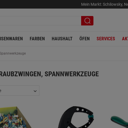
Mein Markt:
Schilowsky
,
Ne
EISENWAREN
FARBEN
HAUSHALT
ÖFEN
SERVICES
AK
 Spannwerkzeuge
RAUBZWINGEN, SPANNWERKZEUGE
e