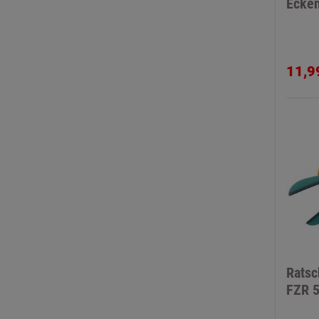
Ecken
11,9
Rats
FZR 