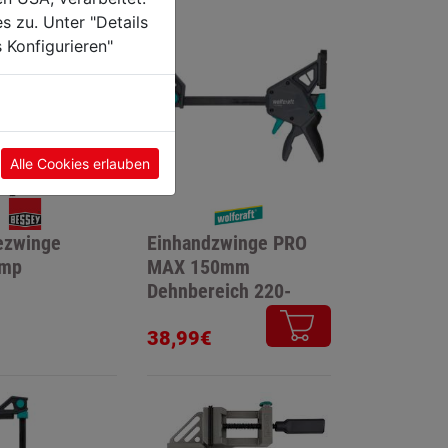
s zu. Unter "Details
 Konfigurieren"
Alle Cookies erlauben
ezwinge
Einhandzwinge PRO
amp
MAX 150mm
Dehnbereich 220-
410mm
38,99€