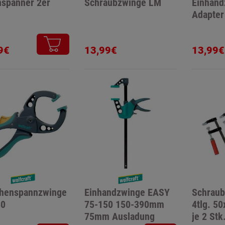
spanner 2er
Schraubzwinge LM
Einhand
Adapter
9€
13,99€
13,99€
chenspannzwinge
Einhandzwinge EASY
Schraub
50
75-150 150-390mm
4tlg. 5
75mm Ausladung
je 2 Stk