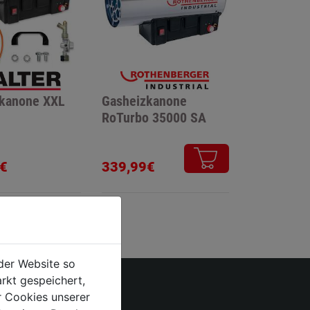
kanone XXL
Gasheizkanone
RoTurbo 35000 SA
€
339,99€
der Website so
rkt gespeichert,
r Cookies unserer
SCHILOWSKY