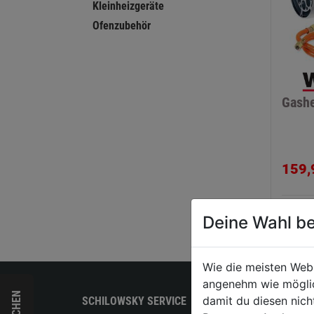
Kleinheizgeräte
Ofenzubehör
Gashe
159,
Deine Wahl be
Wie die meisten Web
angenehm wie möglich
damit du diesen nic
SCHILOWSKY SERVICE
PRODU