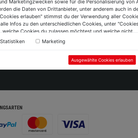
 und Marketingzwecken sowie für die Personalisierung von 
ug
Services
erden die Daten von Drittanbieter, unter anderem auch in d
technik
Aktionen
e Cookies erlauben" stimmst du der Verwendung aller Cookie
sschutz
Kontakt
 alle Infos zu den unterschiedlichen Cookies, unter "Cookies
aren
, welche Cookies du zulassen möchtest und welche nicht.
 & Lacke
n findest du in unserer
Datenschutzerklärung
.
lt
Statistiken
Marketing
Ausgewählte Cookies erlauben
NGSARTEN