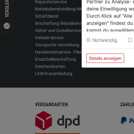
VERGLEICHEN
Partner zu Analyse-
Reparaturservice
Werkze
deine Einwilligung w
Betriebsbereitstellung/Montage
Garten
Durch Klick auf "All
Schärfdienst
Arbeit
anzeigen" findest du
Beschaffung/Bestellservice
Eisenw
kannst du auswählen
Abhol- und Zustellservice
Farben
Weitere Informatione
Verlade-Service
Hausha
Notwendig
Transporter Vermietung
Öfen
Handwerkerservice - Fliese
Details anzeigen
Ersatzteilbeschaffung
Geschenkkarten
LKW Kranentladung
VERSANDARTEN
ZAHLU