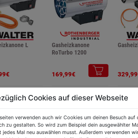
izkanone L
Gasheizkanone
Gasheiz
RoTurbo 1200
99€
169,99€
329,99
züglich Cookies auf dieser Webseite
seiten verwenden auch wir Cookies um deinen Besuch auf 
 zu gestalten. So wird zum Beispiel dein ausgewählter Ma
ht jedes Mal neu auswählen musst. Außerdem verwenden wi
KTE
RAT & TAT