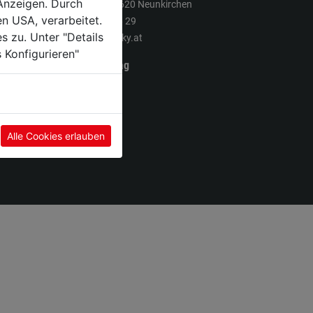
Anzeigen. Durch
Sandgasse 4, 2620 Neunkirchen
en USA, verarbeitet.
T. +43 2635 626 29
s zu. Unter "Details
shop@schilowsky.at
 Konfigurieren"
Montag - Freitag
07:00 - 17:00
Samstag
07:30 - 13:00
Alle Cookies erlauben