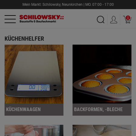
Mein Markt:
Schilowsky
,
Neunkirchen |
MO.
07:00 - 17:00
0
KÜCHENHELFER
KÜCHENWAAGEN
BACKFORMEN, -BLECHE