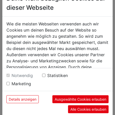
dieser Webseite
Wie die meisten Webseiten verwenden auch wir
Cookies um deinen Besuch auf der Website so
angenehm wie möglich zu gestalten. So wird zum
SCHAUFELN,
SPIESSE, NADELN,
PORTIONIERER
Beispiel dein ausgewählter Markt gespeichert, damit
du diesen nicht jedes Mal neu auswählen musst.
Außerdem verwenden wir Cookies unserer Partner
zu Analyse- und Marketingzwecken sowie für die
Personalisierung von Anzeigen. Durch deine
Einwilligung werden die Daten von Drittanbieter,
Notwendig
Statistiken
unter anderem auch in den USA, verarbeitet.
Marketing
Durch Klick auf "Alle Cookies erlauben" stimmst du
der Verwendung aller Cookies zu. Unter "Details
anzeigen" findest du alle Infos zu den
Details anzeigen
Ausgewählte Cookies erlauben
unterschiedlichen Cookies, unter "Cookies
TIMER
ROLLENHALTER
Alle Cookies erlauben
Konfigurieren" kannst du auswählen, welche Cookies