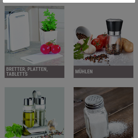
du zulassen möchtest und welche nicht.
Weitere Informationen findest du in unserer
Datenschutzerklärung
.
BRETTER, PLATTEN,
MÜHLEN
TABLETTS