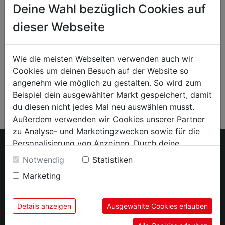
Deine Wahl bezüglich Cookies auf
dieser Webseite
Wie die meisten Webseiten verwenden auch wir
Cookies um deinen Besuch auf der Website so
angenehm wie möglich zu gestalten. So wird zum
ZUBEHÖR
Beispiel dein ausgewählter Markt gespeichert, damit
du diesen nicht jedes Mal neu auswählen musst.
Außerdem verwenden wir Cookies unserer Partner
zu Analyse- und Marketingzwecken sowie für die
SCHILOWSKY SERVICE
Personalisierung von Anzeigen. Durch deine
Einwilligung werden die Daten von Drittanbieter,
Notwendig
Statistiken
unter anderem auch in den USA, verarbeitet.
PRODUKTE
Marketing
Durch Klick auf "Alle Cookies erlauben" stimmst du
der Verwendung aller Cookies zu. Unter "Details
RAT & TAT
anzeigen" findest du alle Infos zu den
Details anzeigen
Ausgewählte Cookies erlauben
unterschiedlichen Cookies, unter "Cookies
SCHILOWSKY