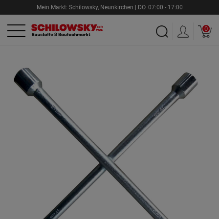
Mein Markt:
Schilowsky
,
Neunkirchen |
DO.
07:00 - 17:00
0