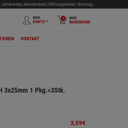
t:
Schilowsky
,
Neunkirchen |
Öffnungszeiten:
Sonntag
-
MEIN
MEIN
0
KONTO
WARENKORB
TIONEN
KONTAKT
PH 3x25mm 1 Pkg.=3Stk.
2,59€