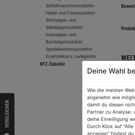
Schleifmaschinenzubehör
Bewer
Hobel- und Fräsenzubehör
Stichsägen- und
Säbelsägenzubehör
Produk
Kreissägen- und
Bandsägenzubehör
Spezialwerkzeugzubehör
WEI
Ersatzakkus u. Ladegeräte
KFZ-Zubehör
Deine Wahl be
Wie die meisten Web
angenehm wie möglich
VERGLEICHEN
damit du diesen nic
Partner zu Analyse-
deine Einwilligung w
Durch Klick auf "All
anzeigen" findest du