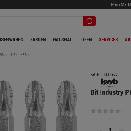
Mein Mark
EISENWAREN
FARBEN
HAUSHALT
ÖFEN
SERVICES
AK
x25mm 1 Pkg.=3Stk.
Art. Nr.: 1287306
Bit Industry 
(0)
-
+