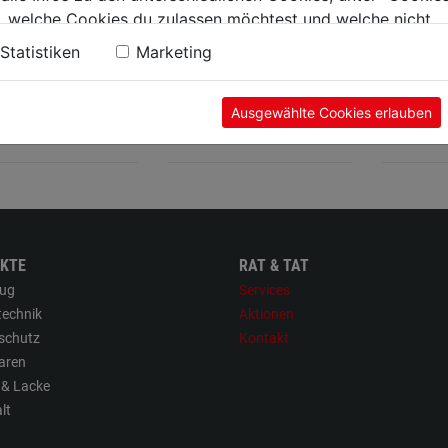
, welche Cookies du zulassen möchtest und welche nicht.
schrauber Bit
Bit-Box Schlitz PH PZ
Bit 851
n findest du in unserer
Datenschutzerklärung
.
7tlg.
Statistiken
Marketing
Ausgewählte Cookies erlauben
€
2,79€
2,89€
KTE
RAT & TAT
ug
Services
technik
Aktionen
sschutz
Kontakt
aren
 & Lacke
lt