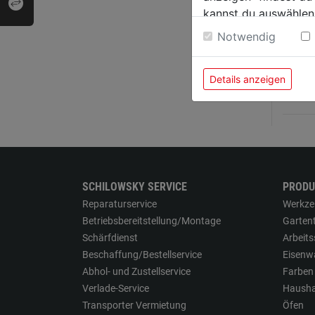
kannst du auswählen
Haken
Weitere Informatione
2tlg.
Notwendig
Details anzeigen
2,69
SCHILOWSKY SERVICE
PRODU
Reparaturservice
Werkze
Betriebsbereitstellung/Montage
Garten
Schärfdienst
Arbeit
Beschaffung/Bestellservice
Eisenw
Abhol- und Zustellservice
Farben
Verlade-Service
Hausha
Transporter Vermietung
Öfen