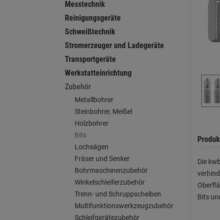
Messtechnik
Reinigungsgeräte
Schweißtechnik
Stromerzeuger und Ladegeräte
Transportgeräte
Werkstatteinrichtung
Zubehör
Metallbohrer
Steinbohrer, Meißel
Holzbohrer
Bits
Produk
Lochsägen
Fräser und Senker
Die kwb
Bohrmaschinenzubehör
verhind
Winkelschleiferzubehör
Oberflä
Trenn- und Schruppscheiben
Bits un
Multifunktionswerkzeugzubehör
Schleifgerätezubehör